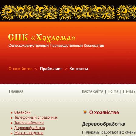
О хозяйстве
Прайс-лист
Контакты
Главная
Карта сайта
|
Почта
|
Печать
О хозяйстве
Вакансии
Телефонный справочник
Теплоснабжение
Деревообработка
Деревообработка
Пилорамы работают в 2 смены
Животноводство