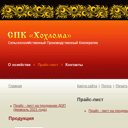
О хозяйстве
Прайс-лист
Контакты
Главная
Карта сайта
|
Почта
|
Печать
Прайс-лист
Прайс - лист на продукцию ДОП
(февраль 2021 года)
Прайс - лист на продук
Продукция