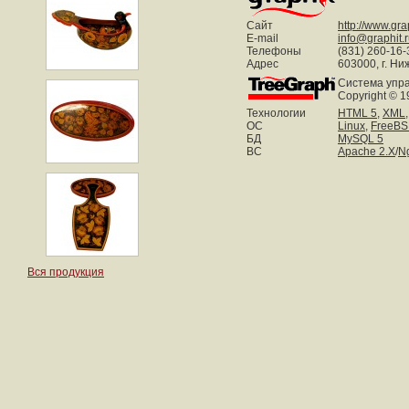
Сайт
http://www.grap
E-mail
info@graphit.
Телефоны
(831) 260-16-
Адрес
603000, г. Ни
Система упр
Copyright © 1
Технологии
HTML 5,
XML,
ОС
Linux
,
FreeB
БД
MySQL 5
ВС
Apache 2.X
/
N
Вся продукция