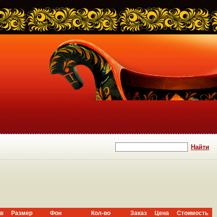
в
Размер
Фон
Кол-во
Заказ
Цена
Стоимость