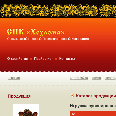
О хозяйстве
Прайс-лист
Контакты
Главная
Карта сайта
|
Почта
|
Печать
Каталог продукции
Продукция
Игрушка сувенирная 
№