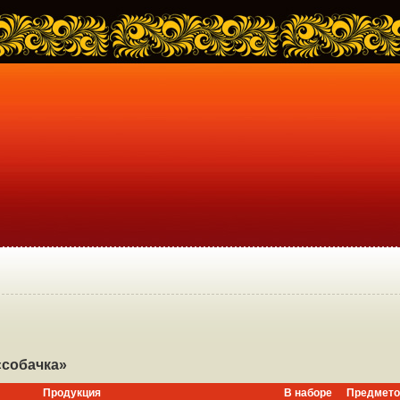
«собачка»
Продукция
В наборе
Предмето