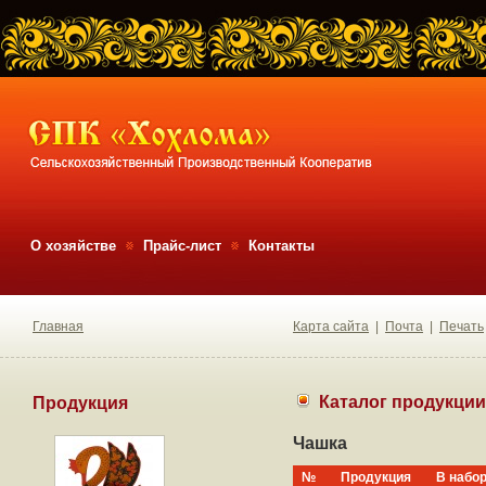
О хозяйстве
Прайс-лист
Контакты
Главная
Карта сайта
|
Почта
|
Печать
Каталог продукции
Продукция
Чашка
№
Продукция
В набо