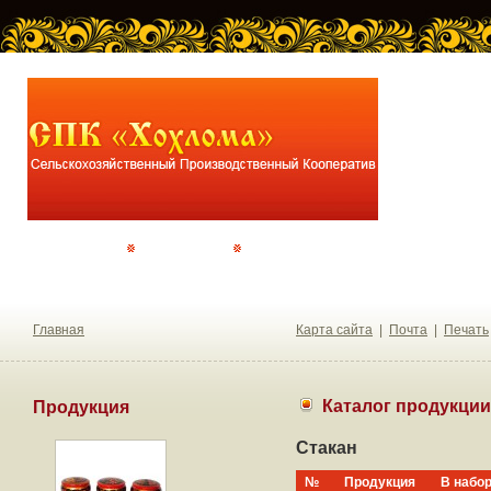
О хозяйстве
Прайс-лист
Контакты
Главная
Карта сайта
|
Почта
|
Печать
Каталог продукции
Продукция
Стакан
№
Продукция
В набо