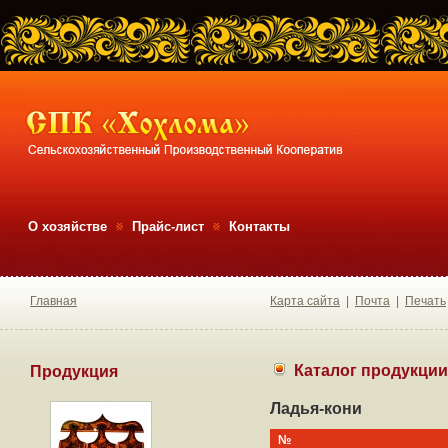
О хозяйстве
Прайс-лист
Контакты
Главная
Карта сайта
|
Почта
|
Печать
Каталог продукции
Продукция
Ладья-кони
№