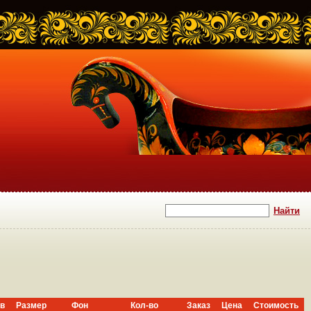
в
Размер
Фон
Кол-во
Заказ
Цена
Стоимость