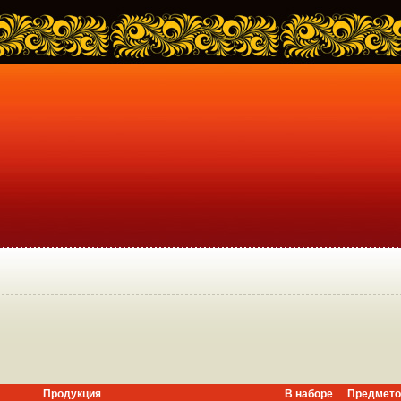
Продукция
В наборе
Предмето