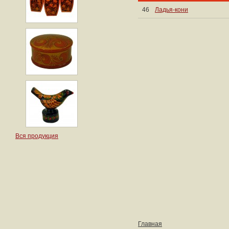
46
Ладья-кони
Вся продукция
Главная