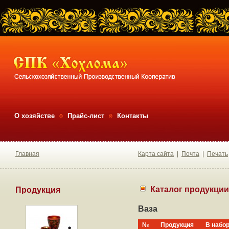
О хозяйстве
Прайс-лист
Контакты
Главная
Карта сайта
|
Почта
|
Печать
Каталог продукции
Продукция
Ваза
№
Продукция
В набо