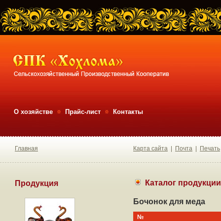
О хозяйстве
Прайс-лист
Контакты
Главная
Карта сайта
|
Почта
|
Печать
Каталог продукции
Продукция
Бочонок для меда
№