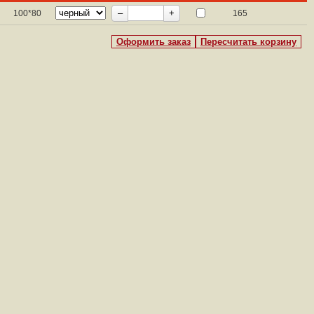
100*80
165