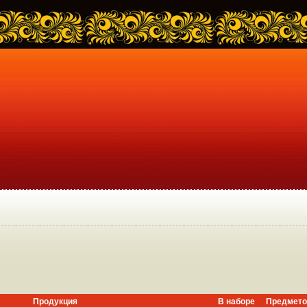
Продукция
В наборе
Предмето