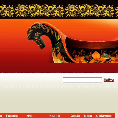
в
Размер
Фон
Кол-во
Заказ
Цена
Стоимость